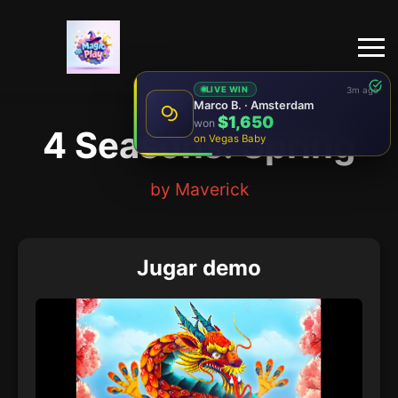
3m ago
LIVE WIN
Marco B. · Amsterdam
$1,650
won
4 Seasons: Spring
on Vegas Baby
by Maverick
Jugar demo