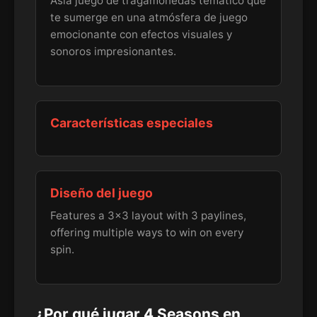
Asia juego de tragamonedas temático que
te sumerge en una atmósfera de juego
emocionante con efectos visuales y
sonoros impresionantes.
Características especiales
Diseño del juego
Features a 3x3 layout with 3 paylines,
offering multiple ways to win on every
spin.
¿Por qué jugar 4 Seasons en