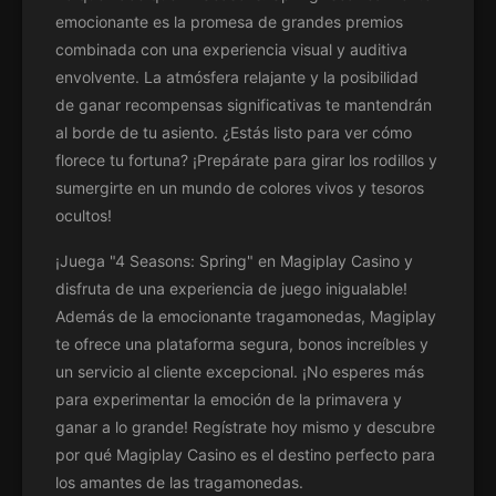
emocionante es la promesa de grandes premios
combinada con una experiencia visual y auditiva
envolvente. La atmósfera relajante y la posibilidad
de ganar recompensas significativas te mantendrán
al borde de tu asiento. ¿Estás listo para ver cómo
florece tu fortuna? ¡Prepárate para girar los rodillos y
sumergirte en un mundo de colores vivos y tesoros
ocultos!
¡Juega "4 Seasons: Spring" en Magiplay Casino y
disfruta de una experiencia de juego inigualable!
Además de la emocionante tragamonedas, Magiplay
te ofrece una plataforma segura, bonos increíbles y
un servicio al cliente excepcional. ¡No esperes más
para experimentar la emoción de la primavera y
ganar a lo grande! Regístrate hoy mismo y descubre
por qué Magiplay Casino es el destino perfecto para
los amantes de las tragamonedas.