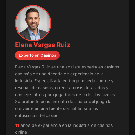
Elena Vargas Ruiz
Experto en Casinos
Elena Vargas Ruiz es una analista experta en casinos
con más de una década de experiencia en la
industria. Especializada en tragamonedas online y
reseñas de casinos, ofrece análisis detallados y
consejos útiles para jugadores de todos los niveles.
Su profundo conocimiento del sector del juego la
convierte en una fuente confiable para los
entusiastas del casino.
11
años de experiencia en la industria de casinos
online