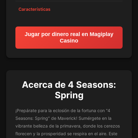
Características
Jugar por dinero real en Magiplay
Casino
Acerca de 4 Seasons:
Spring
¡Prepárate para la eclosión de la fortuna con "4
Seasons: Spring" de Maverick! Sumérgete en la
vibrante belleza de la primavera, donde los cerezos
florecen y la prosperidad se respira en el aire. Este