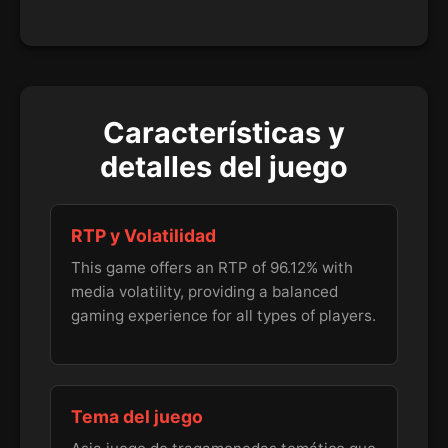
Características y
detalles del juego
RTP y Volatilidad
This game offers an RTP of 96.12% with
media volatility, providing a balanced
gaming experience for all types of players.
Tema del juego