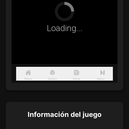
Información del juego