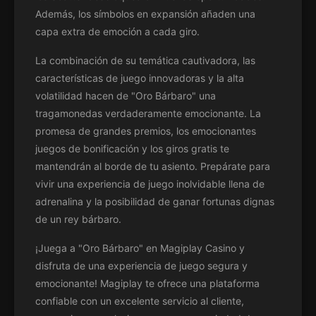
Además, los símbolos en expansión añaden una
capa extra de emoción a cada giro.
La combinación de su temática cautivadora, las
características de juego innovadoras y la alta
volatilidad hacen de "Oro Bárbaro" una
tragamonedas verdaderamente emocionante. La
promesa de grandes premios, los emocionantes
juegos de bonificación y los giros gratis te
mantendrán al borde de tu asiento. Prepárate para
vivir una experiencia de juego inolvidable llena de
adrenalina y la posibilidad de ganar fortunas dignas
de un rey bárbaro.
¡Juega a "Oro Bárbaro" en Magiplay Casino y
disfruta de una experiencia de juego segura y
emocionante! Magiplay te ofrece una plataforma
confiable con un excelente servicio al cliente,