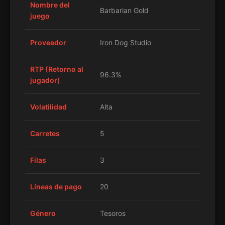
Nombre del
Barbarian Gold
juego
Proveedor
Iron Dog Studio
RTP (Retorno al
96.3%
jugador)
Volatilidad
Alta
Carretes
5
Filas
3
Líneas de pago
20
Género
Tesoros