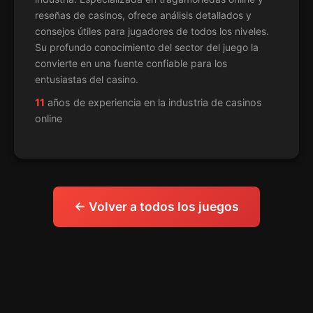
reseñas de casinos, ofrece análisis detallados y
consejos útiles para jugadores de todos los niveles.
Su profundo conocimiento del sector del juego la
convierte en una fuente confiable para los
entusiastas del casino.
11
años de experiencia en la industria de casinos
online
← Volver a todos los juegos