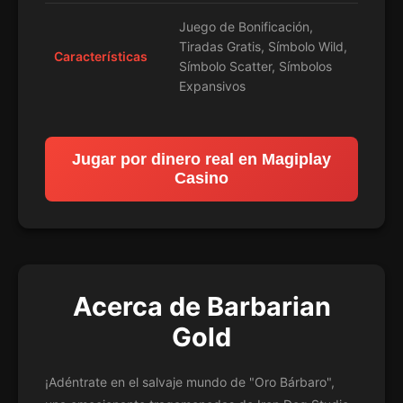
Juego de Bonificación,
Tiradas Gratis, Símbolo Wild,
Características
Símbolo Scatter, Símbolos
Expansivos
Jugar por dinero real en Magiplay
Casino
Acerca de Barbarian
Gold
¡Adéntrate en el salvaje mundo de "Oro Bárbaro",