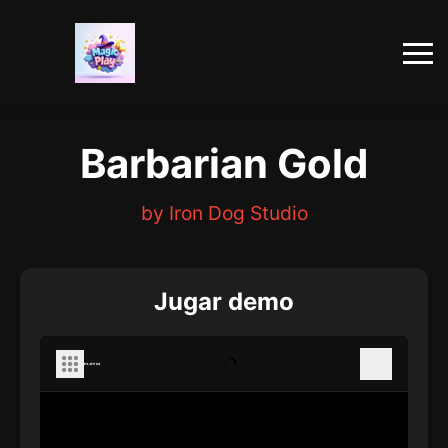
Barbarian Gold
by Iron Dog Studio
Jugar demo