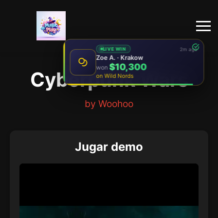
2m ago
LIVE WIN
Zoe A. · Krakow
$10,300
won
Cyberpunk Wars
on Wild Nords
by Woohoo
Jugar demo