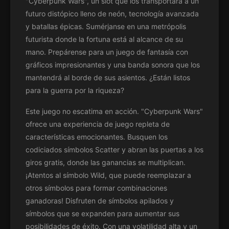
"Cyberpunk Wars", un slot que los transportará a un
futuro distópico lleno de neón, tecnología avanzada
y batallas épicas. Sumérjanse en una metrópolis
futurista donde la fortuna está al alcance de su
mano. Prepárense para un juego de fantasía con
gráficos impresionantes y una banda sonora que los
mantendrá al borde de sus asientos. ¿Están listos
para la guerra por la riqueza?
Este juego no escatima en acción. "Cyberpunk Wars"
ofrece una experiencia de juego repleta de
características emocionantes. Busquen los
codiciados símbolos Scatter y abran las puertas a los
giros gratis, donde las ganancias se multiplican.
¡Atentos al símbolo Wild, que puede reemplazar a
otros símbolos para formar combinaciones
ganadoras! Disfruten de símbolos apilados y
símbolos que se expanden para aumentar sus
posibilidades de éxito. Con una volatilidad alta y un