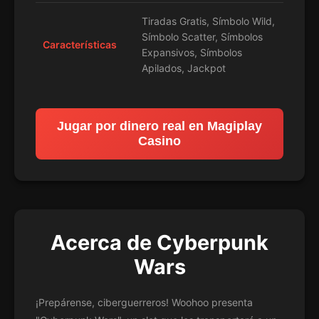
Tiradas Gratis, Símbolo Wild,
Símbolo Scatter, Símbolos
Características
Expansivos, Símbolos
Apilados, Jackpot
Jugar por dinero real en Magiplay
Casino
Acerca de Cyberpunk
Wars
¡Prepárense, ciberguerreros! Woohoo presenta