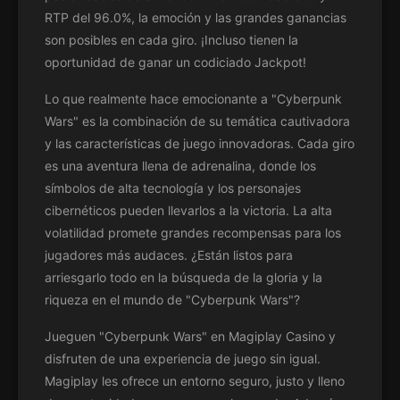
RTP del 96.0%, la emoción y las grandes ganancias
son posibles en cada giro. ¡Incluso tienen la
oportunidad de ganar un codiciado Jackpot!
Lo que realmente hace emocionante a "Cyberpunk
Wars" es la combinación de su temática cautivadora
y las características de juego innovadoras. Cada giro
es una aventura llena de adrenalina, donde los
símbolos de alta tecnología y los personajes
cibernéticos pueden llevarlos a la victoria. La alta
volatilidad promete grandes recompensas para los
jugadores más audaces. ¿Están listos para
arriesgarlo todo en la búsqueda de la gloria y la
riqueza en el mundo de "Cyberpunk Wars"?
Jueguen "Cyberpunk Wars" en Magiplay Casino y
disfruten de una experiencia de juego sin igual.
Magiplay les ofrece un entorno seguro, justo y lleno