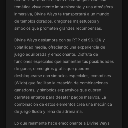
temática visualmente impresionante y una atmósfera
inmersiva, Divine Ways te transportará a un mundo
de templos dorados, dragones majestuosos y
símbolos que prometen grandes recompensas.
Divine Ways deslumbra con su RTP del 96.12% y
volatilidad media, ofreciendo una experiencia de
juego equilibrada y emocionante. Disfruta de
funciones especiales que aumentan tus posibilidades
de ganar, como giros gratis que pueden
desbloquearse con símbolos especiales, comodines
(Wilds) que facilitan la creación de combinaciones
ganadoras, y símbolos expansivos que cubren
carretes enteros para desatar pagos masivos. La
combinación de estos elementos crea una mecánica
de juego fluida y llena de adrenalina.
Lo que realmente hace emocionante a Divine Ways