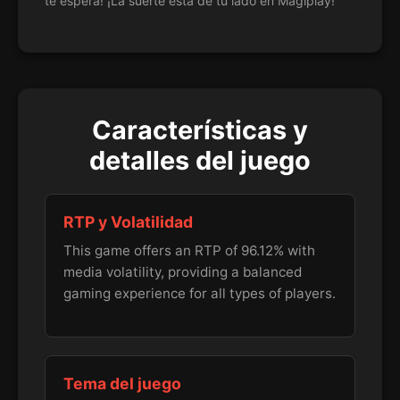
te espera! ¡La suerte está de tu lado en Magiplay!
Características y
detalles del juego
RTP y Volatilidad
This game offers an RTP of 96.12% with
media volatility, providing a balanced
gaming experience for all types of players.
Tema del juego