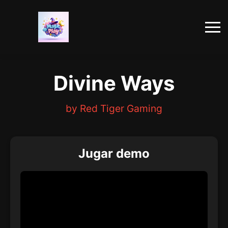
Divine Ways
by Red Tiger Gaming
Jugar demo