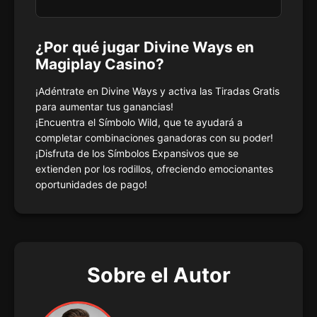
¿Por qué jugar Divine Ways en
Magiplay Casino?
¡Adéntrate en Divine Ways y activa las Tiradas Gratis
para aumentar tus ganancias!
¡Encuentra el Símbolo Wild, que te ayudará a
completar combinaciones ganadoras con su poder!
¡Disfruta de los Símbolos Expansivos que se
extienden por los rodillos, ofreciendo emocionantes
oportunidades de pago!
Sobre el Autor