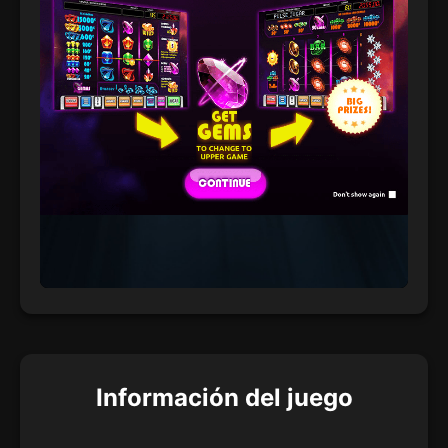
Información del juego