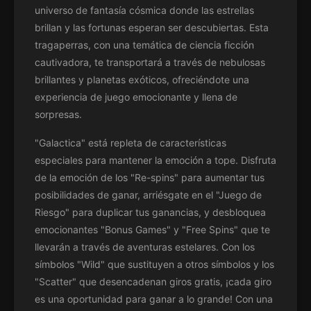
universo de fantasía cósmica donde las estrellas
brillan y las fortunas esperan ser descubiertas. Esta
tragaperras, con una temática de ciencia ficción
cautivadora, te transportará a través de nebulosas
brillantes y planetas exóticos, ofreciéndote una
experiencia de juego emocionante y llena de
sorpresas.
"Galactica" está repleta de características
especiales para mantener la emoción a tope. Disfruta
de la emoción de los "Re-spins" para aumentar tus
posibilidades de ganar, arriésgate en el "Juego de
Riesgo" para duplicar tus ganancias, y desbloquea
emocionantes "Bonus Games" y "Free Spins" que te
llevarán a través de aventuras estelares. Con los
símbolos "Wild" que sustituyen a otros símbolos y los
"Scatter" que desencadenan giros gratis, ¡cada giro
es una oportunidad para ganar a lo grande! Con una