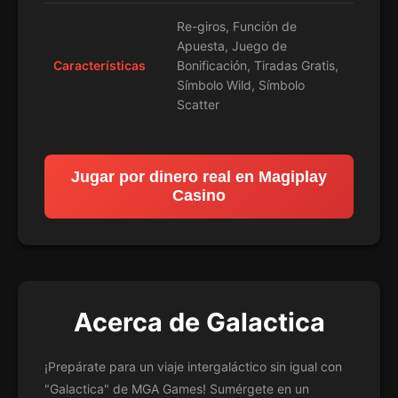
Re-giros, Función de
Apuesta, Juego de
Características
Bonificación, Tiradas Gratis,
Símbolo Wild, Símbolo
Scatter
Jugar por dinero real en Magiplay
Casino
Acerca de Galactica
¡Prepárate para un viaje intergaláctico sin igual con
"Galactica" de MGA Games! Sumérgete en un