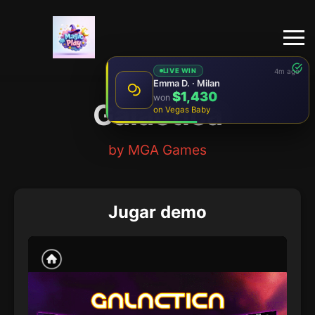
4m ago
LIVE WIN
Emma D. · Milan
$1,430
won
Galactica
on Vegas Baby
by MGA Games
Jugar demo