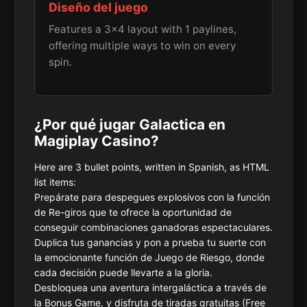
Diseño del juego
Features a 3x4 layout with 1 paylines,
offering multiple ways to win on every
spin.
¿Por qué jugar Galactica en
Magiplay Casino?
Here are 3 bullet points, written in Spanish, as HTML
list items:
Prepárate para despegues explosivos con la función
de Re-giros que te ofrece la oportunidad de
conseguir combinaciones ganadoras espectaculares.
Duplica tus ganancias y pon a prueba tu suerte con
la emocionante función de Juego de Riesgo, donde
cada decisión puede llevarte a la gloria.
Desbloquea una aventura intergaláctica a través de
la Bonus Game, y disfruta de tiradas gratuitas (Free