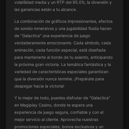
volatilidad media y un RTP del 95.0%, la diversión y
las ganancias están a tu alcance.
La combinación de gráficos impresionantes, efectos
de sonido inmersivos y una jugabilidad fluida hacen
de "Galactica" una experiencia de juego
verdaderamente emocionante. Cada símbolo, cada
animación, cada función especial, está diseñada
para mantenerte al borde de tu asiento, anticipando
la próxima gran victoria. La temática fantástica y la
variedad de características especiales garantizan
que la diversión nunca termine. ¡Prepárate para
despegar hacia la victoria!
Y lo mejor de todo, puedes disfrutar de "Galactica"
en Magiplay Casino, donde te espera una
experiencia de juego segura, confiable y con el
mejor servicio al cliente. Aprovecha nuestras
promociones especiales, bonos exclusivos y un