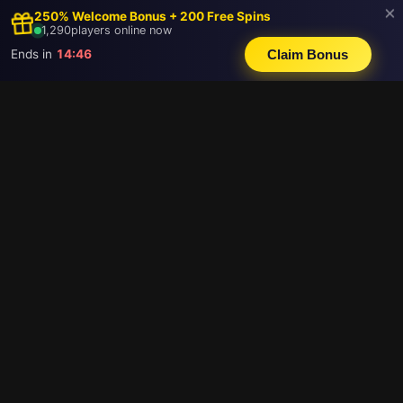
×
250% Welcome Bonus + 200 Free Spins
1,290
players online now
Ends in
14:45
Claim Bonus
Magiplay Casino Casino - tu socio confiable en el mundo de los
juegos de azar
Enlaces rápidos
Inicio
Juegos
Reseñas
Bonos
Sin Depósito