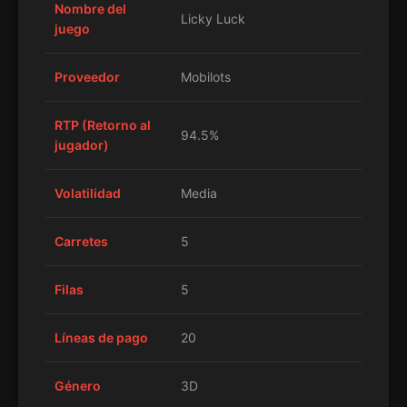
Nombre del
Licky Luck
juego
Proveedor
Mobilots
RTP (Retorno al
94.5%
jugador)
Volatilidad
Media
Carretes
5
Filas
5
Líneas de pago
20
Género
3D