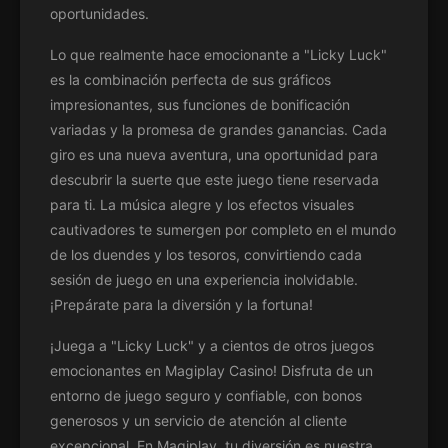
oportunidades.
Lo que realmente hace emocionante a "Licky Luck"
es la combinación perfecta de sus gráficos
impresionantes, sus funciones de bonificación
variadas y la promesa de grandes ganancias. Cada
giro es una nueva aventura, una oportunidad para
descubrir la suerte que este juego tiene reservada
para ti. La música alegre y los efectos visuales
cautivadores te sumergen por completo en el mundo
de los duendes y los tesoros, convirtiendo cada
sesión de juego en una experiencia inolvidable.
¡Prepárate para la diversión y la fortuna!
¡Juega a "Licky Luck" y a cientos de otros juegos
emocionantes en Magiplay Casino! Disfruta de un
entorno de juego seguro y confiable, con bonos
generosos y un servicio de atención al cliente
excepcional. En Magiplay, tu diversión es nuestra