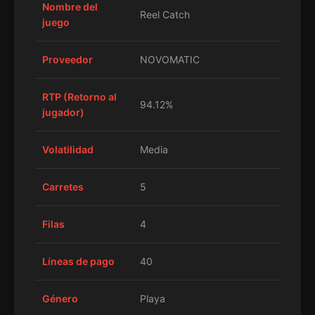
Nombre del
Reel Catch
juego
Proveedor
NOVOMATIC
RTP (Retorno al
94.12%
jugador)
Volatilidad
Media
Carretes
5
Filas
4
Líneas de pago
40
Género
Playa