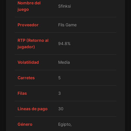
Nombre del
Sfinksi
juego
Proveedor
Fils Game
RTP (Retorno al
94.8%
jugador)
Volatilidad
Media
Carretes
5
Filas
3
Líneas de pago
30
Género
Egipto,