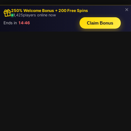
×
250% Welcome Bonus + 200 Free Spins
1,425
players online now
Ends in
14:45
Claim Bonus
Magiplay Casino Casino - tu socio confiable en el mundo de los
juegos de azar
Enlaces rápidos
Inicio
Juegos
Reseñas
Bonos
Sin Depósito