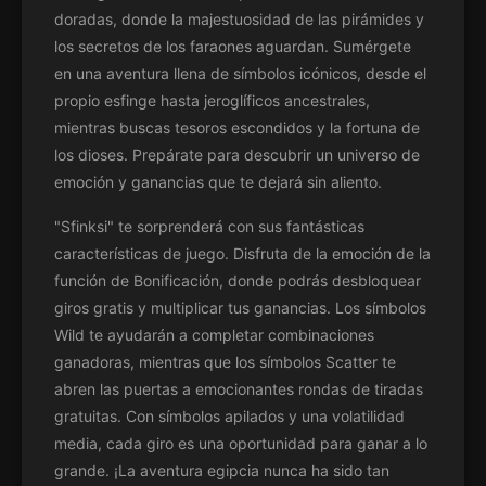
doradas, donde la majestuosidad de las pirámides y
los secretos de los faraones aguardan. Sumérgete
en una aventura llena de símbolos icónicos, desde el
propio esfinge hasta jeroglíficos ancestrales,
mientras buscas tesoros escondidos y la fortuna de
los dioses. Prepárate para descubrir un universo de
emoción y ganancias que te dejará sin aliento.
"Sfinksi" te sorprenderá con sus fantásticas
características de juego. Disfruta de la emoción de la
función de Bonificación, donde podrás desbloquear
giros gratis y multiplicar tus ganancias. Los símbolos
Wild te ayudarán a completar combinaciones
ganadoras, mientras que los símbolos Scatter te
abren las puertas a emocionantes rondas de tiradas
gratuitas. Con símbolos apilados y una volatilidad
media, cada giro es una oportunidad para ganar a lo
grande. ¡La aventura egipcia nunca ha sido tan