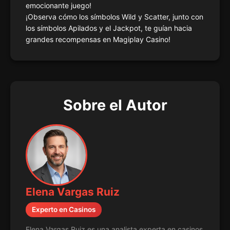
emocionante juego!
¡Observa cómo los símbolos Wild y Scatter, junto con
los símbolos Apilados y el Jackpot, te guían hacia
grandes recompensas en Magiplay Casino!
Sobre el Autor
Elena Vargas Ruiz
Experto en Casinos
Elena Vargas Ruiz es una analista experta en casinos