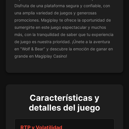
Disfruta de una plataforma segura y confiable, con
una amplia variedad de juegos y generosas
promociones. Magiplay te ofrece la oportunidad de
sumergirte en este juego espectacular y muchos
más, con la tranquilidad de saber que tu experiencia
de juego es nuestra prioridad. ¡Únete a la aventura
en "Wolf & Bear" y descubre la emoción de ganar en
grande en Magiplay Casino!
Características y
detalles del juego
RTP y Volatilidad