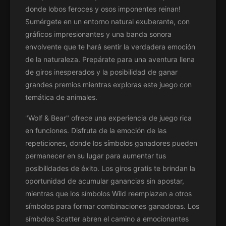
donde lobos feroces y osos imponentes reinan!
Sumérgete en un entorno natural exuberante, con
gráficos impresionantes y una banda sonora
envolvente que te hará sentir la verdadera emoción
de la naturaleza. Prepárate para una aventura llena
de giros inesperados y la posibilidad de ganar
grandes premios mientras exploras este juego con
temática de animales.
"Wolf & Bear" ofrece una experiencia de juego rica
en funciones. Disfruta de la emoción de las
repeticiones, donde los símbolos ganadores pueden
permanecer en su lugar para aumentar tus
posibilidades de éxito. Los giros gratis te brindan la
oportunidad de acumular ganancias sin apostar,
mientras que los símbolos Wild reemplazan a otros
símbolos para formar combinaciones ganadoras. Los
símbolos Scatter abren el camino a emocionantes