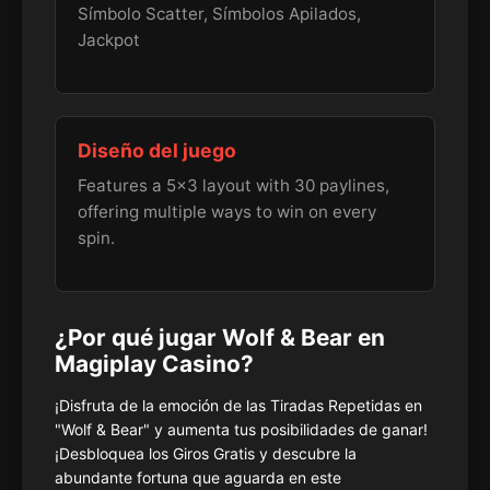
Símbolo Scatter, Símbolos Apilados,
Jackpot
Diseño del juego
Features a 5x3 layout with 30 paylines,
offering multiple ways to win on every
spin.
¿Por qué jugar Wolf & Bear en
Magiplay Casino?
¡Disfruta de la emoción de las Tiradas Repetidas en
"Wolf & Bear" y aumenta tus posibilidades de ganar!
¡Desbloquea los Giros Gratis y descubre la
abundante fortuna que aguarda en este